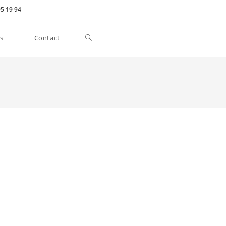
95 19 94
s
Contact